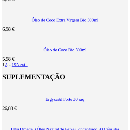
Óleo de Coco Extra Virgem Bio 500ml
6,98
€
Óleo de Coco Bio 500ml
5,98
€
1
2
…
19
Next
SUPLEMENTAÇÃO
Ergycartil Forte 30 saq
26,88
€
Ultra Omega 3 Óleo Natural de Peixe Concentrado 90 Cápsulas