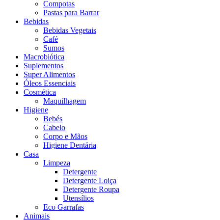
Compotas
Pastas para Barrar
Bebidas
Bebidas Vegetais
Café
Sumos
Macrobiótica
Suplementos
Super Alimentos
Óleos Essenciais
Cosmética
Maquilhagem
Higiene
Bebés
Cabelo
Corpo e Mãos
Higiene Dentária
Casa
Limpeza
Detergente
Detergente Loiça
Detergente Roupa
Utensílios
Eco Garrafas
Animais