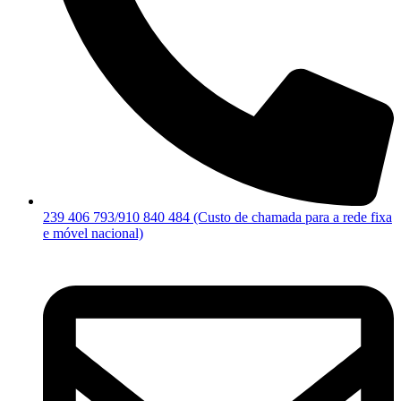
239 406 793/910 840 484 (Custo de chamada para a rede fixa
e móvel nacional)