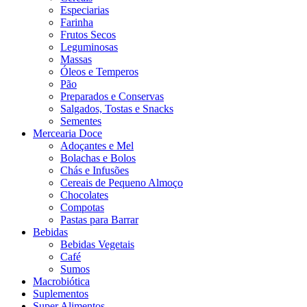
Especiarias
Farinha
Frutos Secos
Leguminosas
Massas
Óleos e Temperos
Pão
Preparados e Conservas
Salgados, Tostas e Snacks
Sementes
Mercearia Doce
Adoçantes e Mel
Bolachas e Bolos
Chás e Infusões
Cereais de Pequeno Almoço
Chocolates
Compotas
Pastas para Barrar
Bebidas
Bebidas Vegetais
Café
Sumos
Macrobiótica
Suplementos
Super Alimentos