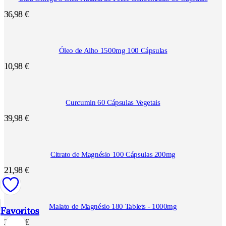
36,98
€
Óleo de Alho 1500mg 100 Cápsulas
10,98
€
Curcumin 60 Cápsulas Vegetais
39,98
€
Citrato de Magnésio 100 Cápsulas 200mg
21,98
€
Malato de Magnésio 180 Tablets - 1000mg
Favoritos
Favoritos
Favoritos
Favoritos
Favoritos
Favoritos
Favoritos
Favoritos
Favoritos
Favoritos
Favoritos
Favoritos
27,95
€