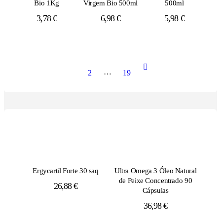
Bio 1Kg
Virgem Bio 500ml
500ml
3,78
€
6,98
€
5,98
€
…
1
2
19
Ergycartil Forte 30 saq
Ultra Omega 3 Óleo Natural
de Peixe Concentrado 90
26,88
€
Cápsulas
36,98
€