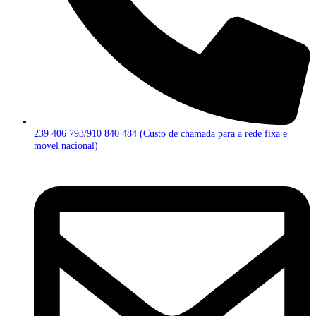
239 406 793/910 840 484 (Custo de chamada para a rede fixa e
móvel nacional)