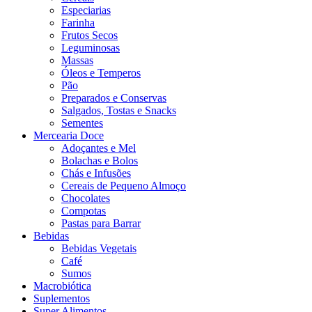
Especiarias
Farinha
Frutos Secos
Leguminosas
Massas
Óleos e Temperos
Pão
Preparados e Conservas
Salgados, Tostas e Snacks
Sementes
Mercearia Doce
Adoçantes e Mel
Bolachas e Bolos
Chás e Infusões
Cereais de Pequeno Almoço
Chocolates
Compotas
Pastas para Barrar
Bebidas
Bebidas Vegetais
Café
Sumos
Macrobiótica
Suplementos
Super Alimentos