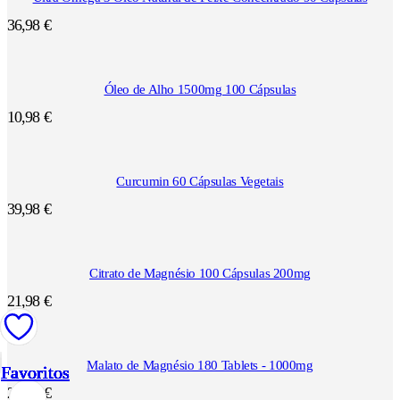
36,98
€
Óleo de Alho 1500mg 100 Cápsulas
10,98
€
Curcumin 60 Cápsulas Vegetais
39,98
€
Citrato de Magnésio 100 Cápsulas 200mg
21,98
€
Malato de Magnésio 180 Tablets - 1000mg
Favoritos
Favoritos
Favoritos
Favoritos
Favoritos
Favoritos
Favoritos
Favoritos
Favoritos
Favoritos
Favoritos
Favoritos
27,95
€