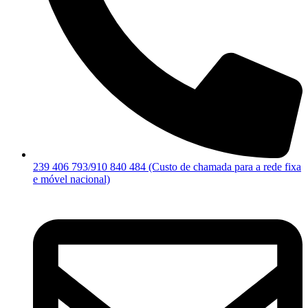
239 406 793/910 840 484 (Custo de chamada para a rede fixa
e móvel nacional)