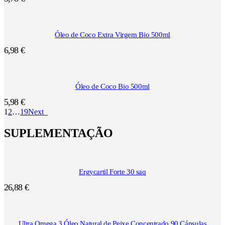
Óleo de Coco Extra Virgem Bio 500ml
6,98
€
Óleo de Coco Bio 500ml
5,98
€
1
2
…
19
Next
SUPLEMENTAÇÃO
Ergycartil Forte 30 saq
26,88
€
Ultra Omega 3 Óleo Natural de Peixe Concentrado 90 Cápsulas