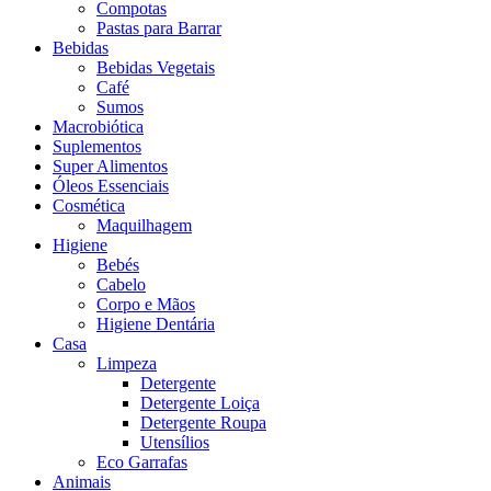
Compotas
Pastas para Barrar
Bebidas
Bebidas Vegetais
Café
Sumos
Macrobiótica
Suplementos
Super Alimentos
Óleos Essenciais
Cosmética
Maquilhagem
Higiene
Bebés
Cabelo
Corpo e Mãos
Higiene Dentária
Casa
Limpeza
Detergente
Detergente Loiça
Detergente Roupa
Utensílios
Eco Garrafas
Animais