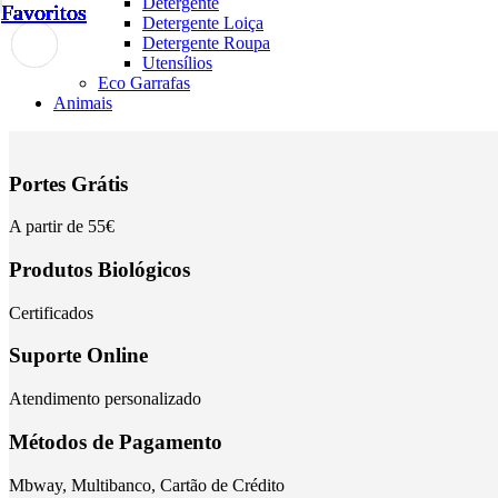
Detergente
Favoritos
Favoritos
Favoritos
Favoritos
Favoritos
Favoritos
Favoritos
Favoritos
Favoritos
Favoritos
Favoritos
Favoritos
Detergente Loiça
Detergente Roupa
Utensílios
Eco Garrafas
Animais
Portes Grátis
A partir de 55€
Produtos Biológicos
Certificados
Suporte Online
Atendimento personalizado
Métodos de Pagamento
Mbway, Multibanco, Cartão de Crédito