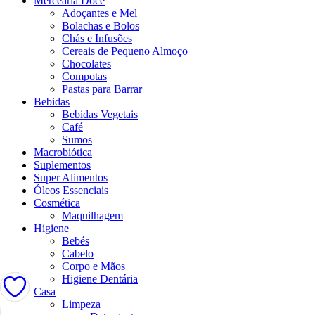
Mercearia Doce
Adoçantes e Mel
Bolachas e Bolos
Chás e Infusões
Cereais de Pequeno Almoço
Chocolates
Compotas
Pastas para Barrar
Bebidas
Bebidas Vegetais
Café
Sumos
Macrobiótica
Suplementos
Super Alimentos
Óleos Essenciais
Cosmética
Maquilhagem
Higiene
Bebés
Cabelo
Corpo e Mãos
Higiene Dentária
Casa
Limpeza